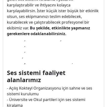
karşılaştırabilir ve ihtiyacını kolayca
karşılayabilirsin. İster küçük ister büyük bir etkinlik
olsun, ses ekipmanınızı teslim edebilecek,
kurabilecek ve çalıştırabilecek profesyonel bir
ekibimiz var.
Bu şekilde, etkinlikte yapmanız
gerekenlere odaklanabilirsiniz.
Ses sistemi
kiralama
,
kiralık ses sistemi
,
hoparlör
kiralama
,
asker eğlencesi ses sistemi
kiralama
,
kına ses sistemi kiralama
fiyatları
,
kına gecesi ses sistemi
kiralama
,
Konya
kiralık ses sistemi
.
Ses sistemi faaliyet
alanlarımız
- Açılış Kokteyl Organizasyonu için sahne ve ses
sistemi kurulumu
- Üniversite ve Okul partileri için ses sistemi
kiralama