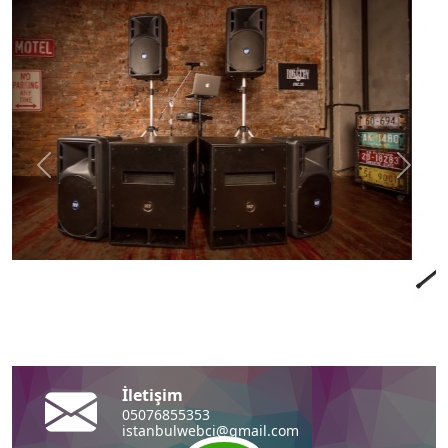
Önceki
Sonra
İletişim
05076855353
istanbulwebci@gmail.com