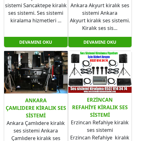
sistemi Sancaktepe kiralık
Ankara Akyurt kiralık ses
ses sistemi. Ses sistemi
sistemi Ankara
kiralama hizmetleri ...
Akyurt kiralık ses sistemi.
Kiralık ses sis...
DEVAMINI OKU
DEVAMINI OKU
ERZINCAN
ANKARA
REFAHIYE KIRALIK SES
ÇAMLIDERE KIRALIK SES
SISTEMI
SISTEMI
Erzincan Refahiye kiralık
Ankara Çamlıdere kiralık
ses sistemi
ses sistemi Ankara
Erzincan Refahiye kiralık
Çamlıdere kiralık ses