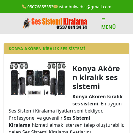
05076855353
istanbulwebci@gmail.com
MENÜ
KONYA AKÖREN KIRALIK SES SISTEMI
Konya Aköre
n
kiralık ses
sistemi
Konya Akören kiralık
ses sistemi
. En uygun
Ses Sistemi Kiralama fiyatları seni bekliyor.
Profesyonel ve güvenilir
Ses Sistemi
Kiralama
hizmeti almak istersen talep oluşturabilir,
gelen Ses Sistemi Kiralama fiyatlarını