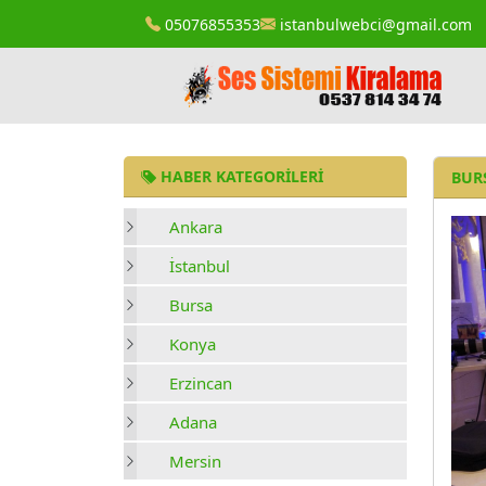
05076855353
istanbulwebci@gmail.com
HABER KATEGORILERI
BURS
Ankara
İstanbul
Bursa
Konya
Erzincan
Adana
Mersin