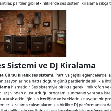
antılar, partiler gibi etkinliklerde ses sistemi kiralama sıkça 
es Sistemi ve DJ Kiralama
a Gürsu kiralık ses sistemi.
Parti ve çeşitli eğlencelerde, 
nizasyonlarında hatta doğum günü partilerinde sıklıkla ih
alama
hizmetidir. Ses sistemiyle birlikte gerekli mikrofon ve
i arşivinden oluşturduğu programı sunmanın yanı sıra istek
turarak etkinliğinizin içeriğine ve isteklerinize uygun bir 
emleri kiralama çalışmalarımızla birlikte DJ performansını d
tli etkinliklerde ses ihtiyaçlarını karşılamak için profesyone