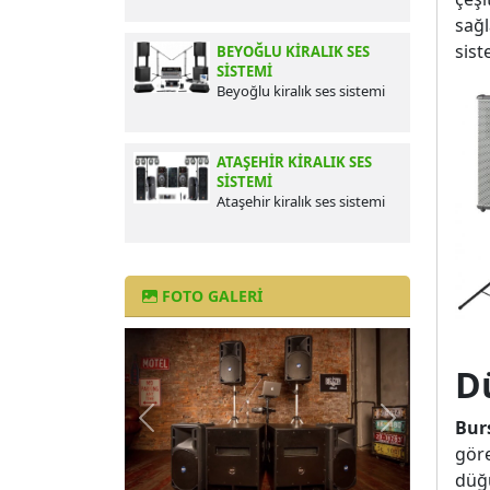
sağl
sist
BEYOĞLU KIRALIK SES
SISTEMI
Beyoğlu kiralık ses sistemi
ATAŞEHIR KIRALIK SES
SISTEMI
Ataşehir kiralık ses sistemi
FOTO GALERI
D
Burs
göre
Önceki
Sonraki
düğü