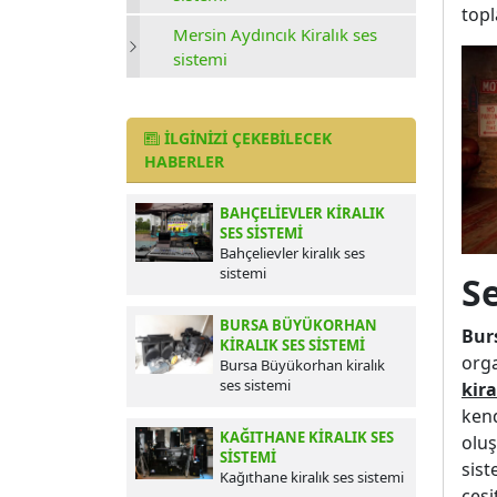
topl
Mersin Aydıncık Kiralık ses
sistemi
İLGINIZI ÇEKEBILECEK
HABERLER
BAHÇELIEVLER KIRALIK
SES SISTEMI
Bahçelievler kiralık ses
sistemi
S
BURSA BÜYÜKORHAN
Burs
KIRALIK SES SISTEMI
orga
Bursa Büyükorhan kiralık
ses sistemi
kir
kend
KAĞITHANE KIRALIK SES
oluş
SISTEMI
sist
Kağıthane kiralık ses sistemi
çeşi