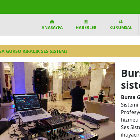
ANASAYFA
HABERLER
KURUMSAL
A GÜRSU KIRALIK SES SISTEMI
Bur
sis
Bursa G
Sistemi 
Profesy
hizmeti 
Ses Sist
ihtiyacı