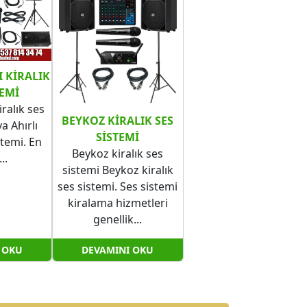
 KIRALIK
TEMI
iralık ses
BEYKOZ KIRALIK SES
a Ahırlı
SISTEMI
stemi. En
Beykoz kiralık ses
..
sistemi Beykoz kiralık
ses sistemi. Ses sistemi
kiralama hizmetleri
genellik...
 OKU
DEVAMINI OKU