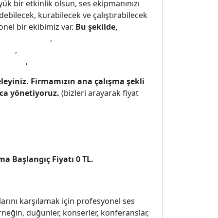
yük bir etkinlik olsun, ses ekipmanınızı
debilecek, kurabilecek ve çalıştırabilecek
nel bir ekibimiz var.
Bu şekilde,
temi kiralama
,
kiralık ses
lama
,
kına ses sistemi kiralama
sistemi
.
eleyiniz. Firmamızın ana çalışma şekli
nca yönetiyoruz.
(bizleri arayarak fiyat
a Başlangıç Fiyatı 0 TL.
açlarını karşılamak için profesyonel ses
rneğin, düğünler, konserler, konferanslar,