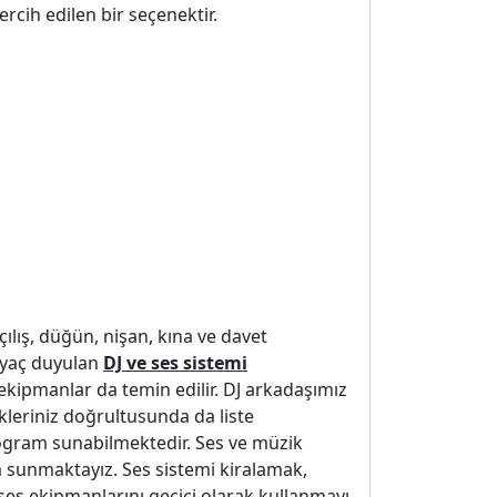
tercih edilen bir seçenektir.
açılış, düğün, nişan, kına ve davet
tiyaç duyulan
DJ ve ses sistemi
 ekipmanlar da temin edilir. DJ arkadaşımız
leriniz doğrultusunda da liste
program sunabilmektedir. Ses ve müzik
a sunmaktayız. Ses sistemi kiralamak,
l ses ekipmanlarını geçici olarak kullanmayı