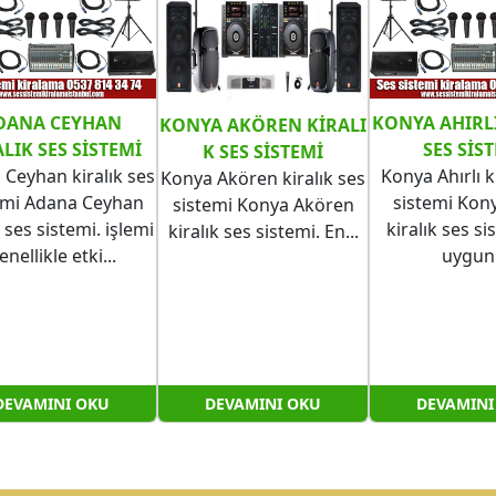
DANA CEYHAN
KONYA AHIRLI
KONYA AKÖREN KIRALI
LIK SES SISTEMI
SES SIS
K SES SISTEMI
Ceyhan kiralık ses
Konya Ahırlı k
Konya Akören kiralık ses
emi Adana Ceyhan
sistemi Kony
sistemi Konya Akören
k ses sistemi. işlemi
kiralık ses si
kiralık ses sistemi. En...
enellikle etki...
uygun.
DEVAMINI OKU
DEVAMINI OKU
DEVAMINI