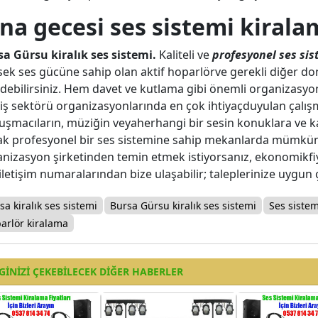
na gecesi ses sistemi kirala
a Gürsu kiralık ses sistemi.
Kaliteli ve
profesyonel ses si
ek ses gücüne sahip olan aktif hoparlörve gerekli diğer donan
debilirsiniz. Hem davet ve kutlama gibi önemli organizasyon
 iş sektörü organizasyonlarında en çok ihtiyaçduyulan çalışm
şmacıların, müziğin veyaherhangi bir sesin konuklara ve katı
k profesyonel bir ses sistemine sahip mekanlarda mümkünd
nizasyon şirketinden temin etmek istiyorsanız, ekonomikfiya
 iletişim numaralarından bize ulaşabilir; taleplerinize uygu
sa kiralık ses sistemi
Bursa Gürsu kiralık ses sistemi
Ses sistem
arlör kiralama
GINIZI ÇEKEBILECEK DIĞER HABERLER