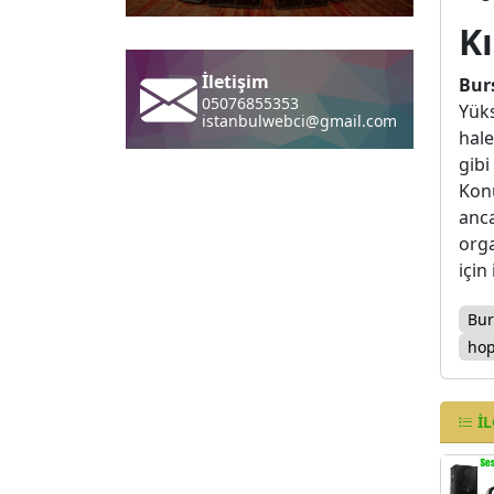
Kı
Burs
Yüks
İletişim
hale
05076855353
gibi
istanbulwebci@gmail.com
Konu
anca
orga
için
Bur
hop
İL