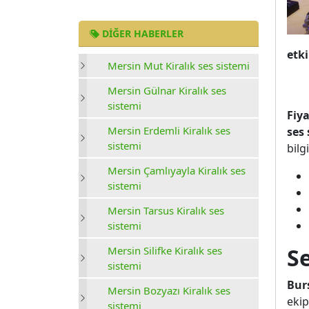
DIĞER HABERLER
etk
Mersin Mut Kiralık ses sistemi
sis
fiya
Mersin Gülnar Kiralık ses
sistemi
Fiy
Mersin Erdemli Kiralık ses
ses 
sistemi
bilgi
Mersin Çamlıyayla Kiralık ses
sistemi
Mersin Tarsus Kiralık ses
sistemi
S
Mersin Silifke Kiralık ses
sistemi
Burs
Mersin Bozyazı Kiralık ses
ekip
sistemi