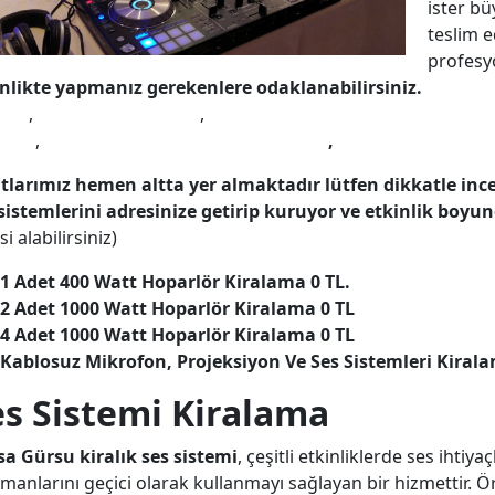
ister bü
teslim e
profesyo
inlikte yapmanız gerekenlere odaklanabilirsiniz.
Ses sis
temi
,
hoparlör kiralama
,
asker eğlencesi ses sistemi kira
tları
,
kına gecesi ses sistemi kiralama
,
Bursa kiralık ses 
atlarımız hemen altta yer almaktadır lütfen dikkatle inc
sistemlerini adresinize getirip kuruyor ve etkinlik boyu
si alabilirsiniz)
1 Adet 400 Watt Hoparlör Kiralama 0 TL.
2 Adet 1000 Watt Hoparlör Kiralama 0 TL
4 Adet 1000 Watt Hoparlör Kiralama 0 TL
Kablosuz Mikrofon, Projeksiyon Ve Ses Sistemleri Kiralam
es Sistemi Kiralama
a Gürsu kiralık ses sistemi
, çeşitli etkinliklerde ses ihtiy
manlarını geçici olarak kullanmayı sağlayan bir hizmettir. Ö