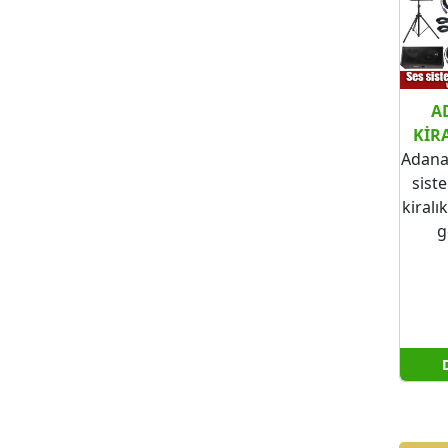
A
KIRA
Adana 
sist
kiralı
g