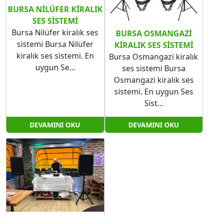
BURSA NILÜFER KIRALIK
SES SISTEMI
Bursa Nilüfer kiralık ses
BURSA OSMANGAZI
sistemi Bursa Nilüfer
KIRALIK SES SISTEMI
kiralık ses sistemi. En
Bursa Osmangazi kiralık
uygun Se...
ses sistemi Bursa
Osmangazi kiralık ses
sistemi. En uygun Ses
Sist...
DEVAMINI OKU
DEVAMINI OKU