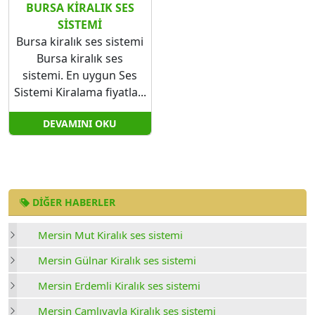
BURSA KIRALIK SES
SISTEMI
Bursa kiralık ses sistemi
Bursa kiralık ses
sistemi. En uygun Ses
Sistemi Kiralama fiyatla...
DEVAMINI OKU
DIĞER HABERLER
Mersin Mut Kiralık ses sistemi
Mersin Gülnar Kiralık ses sistemi
Mersin Erdemli Kiralık ses sistemi
Mersin Çamlıyayla Kiralık ses sistemi