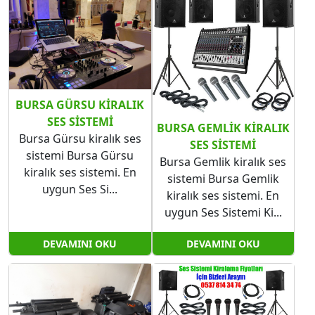
BURSA GÜRSU KIRALIK
SES SISTEMI
BURSA GEMLIK KIRALIK
Bursa Gürsu kiralık ses
SES SISTEMI
sistemi Bursa Gürsu
Bursa Gemlik kiralık ses
kiralık ses sistemi. En
sistemi Bursa Gemlik
uygun Ses Si...
kiralık ses sistemi. En
uygun Ses Sistemi Ki...
DEVAMINI OKU
DEVAMINI OKU