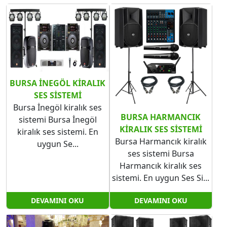
BURSA İNEGÖL KIRALIK
SES SISTEMI
Bursa İnegöl kiralık ses
BURSA HARMANCIK
sistemi Bursa İnegöl
KIRALIK SES SISTEMI
kiralık ses sistemi. En
Bursa Harmancık kiralık
uygun Se...
ses sistemi Bursa
Harmancık kiralık ses
sistemi. En uygun Ses Si...
DEVAMINI OKU
DEVAMINI OKU