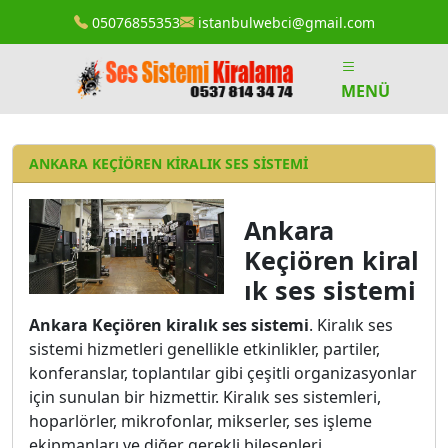
05076855353
istanbulwebci@gmail.com
MENÜ
ANKARA KEÇIÖREN KIRALIK SES SISTEMI
Ankara
Keçiören
kiral
ık ses sistemi
Ankara Keçiören kiralık ses sistemi
. Kiralık ses
sistemi hizmetleri genellikle etkinlikler, partiler,
konferanslar, toplantılar gibi çeşitli organizasyonlar
için sunulan bir hizmettir. Kiralık ses sistemleri,
hoparlörler, mikrofonlar, mikserler, ses işleme
ekipmanları ve diğer gerekli bileşenleri