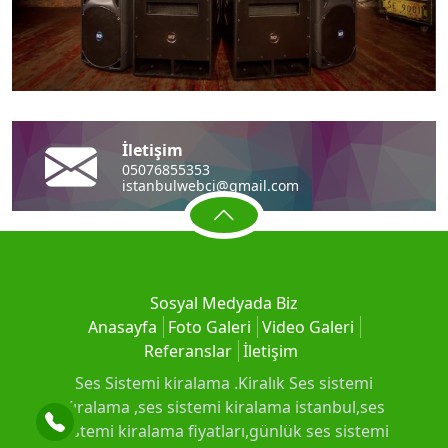
Önceki
Sonra
İletişim
05076855353
istanbulwebci@gmail.com
Sosyal Medyada Biz
Anasayfa
Foto Galeri
Video Galeri
Referanslar
İletişim