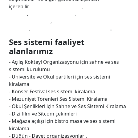
içerebilir.
Ses sistemi kiralama
,
kiralık ses
sistemi
,
hoparlör kiralama
,
asker eğlencesi ses
sistemi kiralama
,
kına ses sistemi kiralama
fiyatları
,
kına gecesi ses sistemi kiralama
.
Ses sistemi faaliyet
alanlarımız
- Açılış Kokteyl Organizasyonu için sahne ve ses
sistemi kurulumu
- Üniversite ve Okul partileri için ses sistemi
kiralama
- Konser Festival ses sistemi kiralama
- Mezuniyet Törenleri Ses Sistemi Kiralama
- Okul Şenlikleri için Sahne ve Ses Sistemi Kiralama
- Dizi film ve Sitcom çekimleri
- Mağaza açılışı için bistro masa ve ses sistemi
kiralama
- Düğün - Davet organizasyonları.